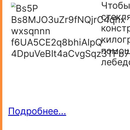
Чтобы
стекл
конст
килог
помощ
лебед
Подробнее...