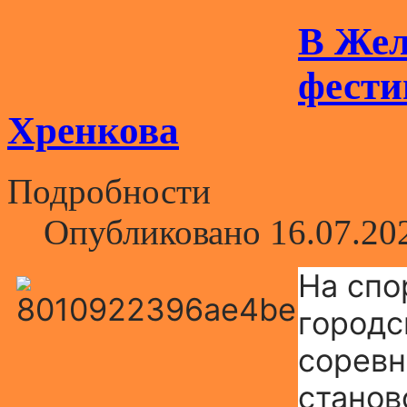
В Жел
фести
Хренкова
Подробности
Опубликовано 16.07.20
На спо
городс
соревн
станов