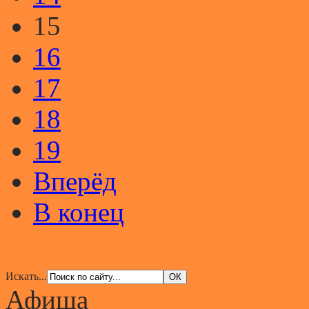
15
16
17
18
19
Вперёд
В конец
Искать...
Афиша