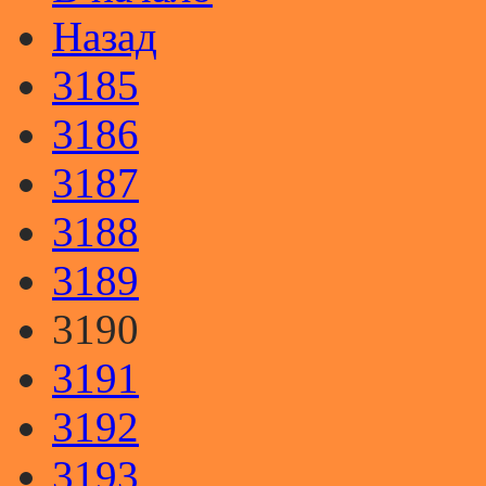
Назад
3185
3186
3187
3188
3189
3190
3191
3192
3193