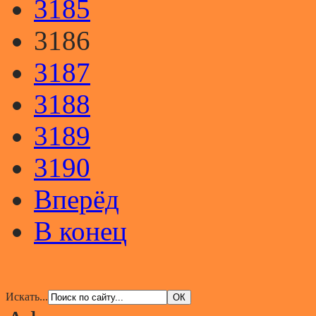
3185
3186
3187
3188
3189
3190
Вперёд
В конец
Искать...