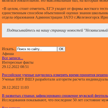
являться обязательной. Но максимальный бал, на который можно
«В целом, стоит отметить, ЕГЭ уходит от формы жесткого тест
единственным способом объективной оценки знания школьников
отдела образования Администрации ЗАТО г.Железногорск Ири
Подписывайтесь на нашу страницу новостей "Независимый
Искать...
Афиша
Все записи...
Интересные факты
29.12.2022 08:51
Российские ученые научились измерять время принятия решен
Ученые НИУ ВШЭ разработали алгоритм расчета индивидуально
28.12.2022 11:03
В развитых странах зафиксировано снижение мужской фертил
Исследования показывают, что последние 50 лет состояние мужс