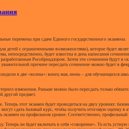
вания
ьные перемены при сдаче Единого государственного экзамена.
ля детей с ограниченными возможностями), которое будет являт
ема, непосредственно, будет известна в день написания сочинен
, разработанным Рособрнадзором. Затем эти сочинения будут в 
 уважительной причине пересдать сочинение можно будет в февр
одили в две «волны»: конец мая, июнь – для обучающихся школ, 
етерпел изменения. Раньше можно было пересдать только обязат
й другой предмет.
 Теперь этот экзамен будет проводиться на двух уровнях: базо
могут сдать базовый курс, чтобы получить итоговую оценку в ат
ь экзамен на профильном уровне. Соответственно, профильный э
 Теперь он будет включать в себя «говорение». То есть устную и