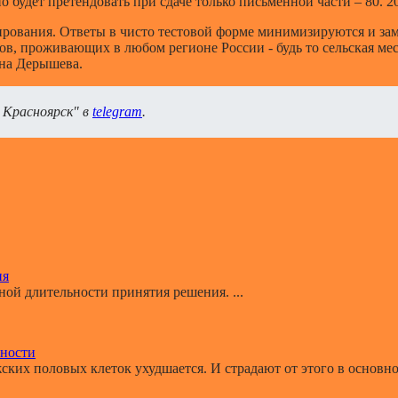
 будет претендовать при сдаче только письменной части – 80. 2
ирования. Ответы в чисто тестовой форме минимизируются и заме
, проживающих в любом регионе России - будь то сельская мест
на Дерышева.
 Красноярск" в
telegram
.
ия
й длительности принятия решения. ...
ьности
ких половых клеток ухудшается. И страдают от этого в основном