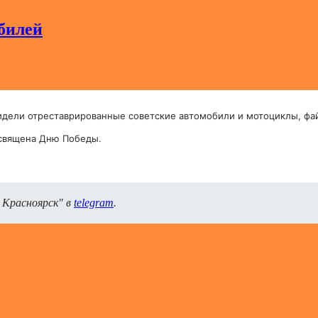
билей
идели отреставрированные советские автомобили и мотоциклы, фа
священа Дню Победы.
 Красноярск" в
telegram
.