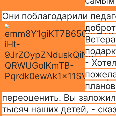
самым 
Они поблагодарили педаг
доброт
Ветера
подарк
- Хоте
пожела
планов
переоценить. Вы заложил
тысяч наших детей, - ск