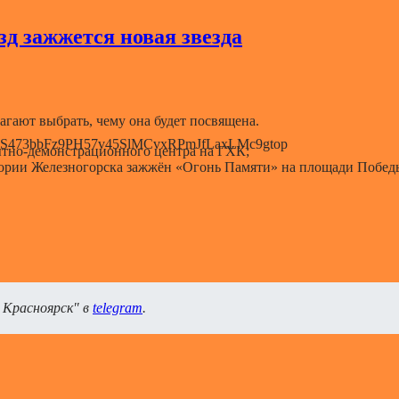
зд зажжется новая звезда
гают выбрать, чему она будет посвящена.
тно-демонстрационного центра на ГХК;
тории Железногорска зажжён «Огонь Памяти» на площади Побед
 Красноярск" в
telegram
.