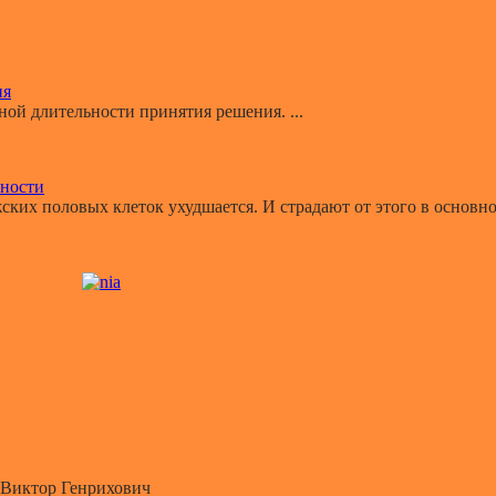
ия
й длительности принятия решения. ...
ьности
ких половых клеток ухудшается. И страдают от этого в основном
Виктор Генрихович