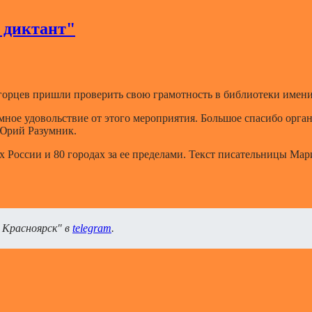
 диктант"
горцев пришли проверить свою грамотность в библиотеки имени 
мное удовольствие от этого мероприятия. Большое спасибо орган
 Юрий Разумник.
х России и 80 городах за ее пределами. Текст писательницы Ма
 Красноярск" в
telegram
.