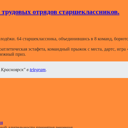
 трудовых отрядов старшеклассников.
одёжи. 64 старшеклассника, объединившись в 8 команд, борются
оатлетическая эстафета, командный прыжок с места, дартс, игр
нежный приз.
 Красноярск" в
telegram
.
ия
й длительности принятия решения. ...