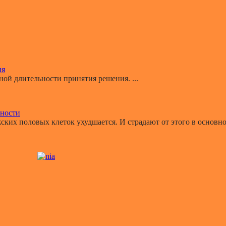
ия
й длительности принятия решения. ...
ьности
ких половых клеток ухудшается. И страдают от этого в основном