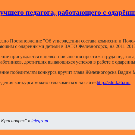
лучшего педагога, работающего с одарён
исано Постановление "Об утверждении состава комиссии и Пол
тающим с одаренными детьми в ЗАТО Железногорск, на 2011-201
ние присуждается в целях: повышения престижа труда педагога
работников, достигших выдающихся успехов в работе с одаренн
ние победителям конкурса вручит глава Железногорска Вадим М
дения конкурса можно ознакомиться на сайте:
http://edu.k26.ru/.
 Красноярск" в
telegram
.