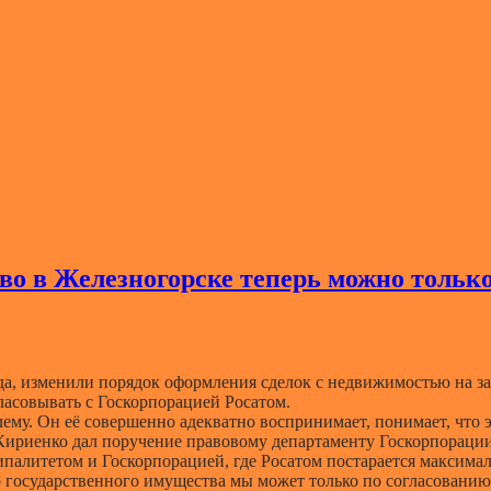
тво в Железногорске теперь можно тольк
ода, изменили порядок оформления сделок с недвижимостью на 
ласовывать с Госкорпорацией Росатом.
ему. Он её совершенно адекватно воспринимает, понимает, что э
Кириенко дал поручение правовому департаменту Госкорпорации
палитетом и Госкорпорацией, где Росатом постарается максималь
государственного имущества мы может только по согласованию