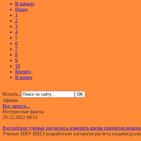
В начало
Назад
1
2
3
4
5
6
7
8
9
10
Вперёд
В конец
Искать...
Афиша
Все записи...
Интересные факты
29.12.2022 08:51
Российские ученые научились измерять время принятия решен
Ученые НИУ ВШЭ разработали алгоритм расчета индивидуально