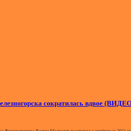
Железногорска сократилась вдвое (ВИДЕО
ава Железногорска Вадим Медведев выступил с отчётом за 2011 