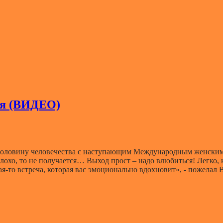
ся (ВИДЕО)
половину человечества с наступающим Международным женским
хо, то не получается… Выход прост – надо влюбиться! Легко, ко
кая-то встреча, которая вас эмоционально вдохновит», - пожелал