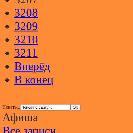
3208
3209
3210
3211
Вперёд
В конец
Искать...
Афиша
Все записи...