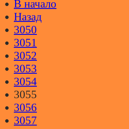
В начало
Назад
3050
3051
3052
3053
3054
3055
3056
3057