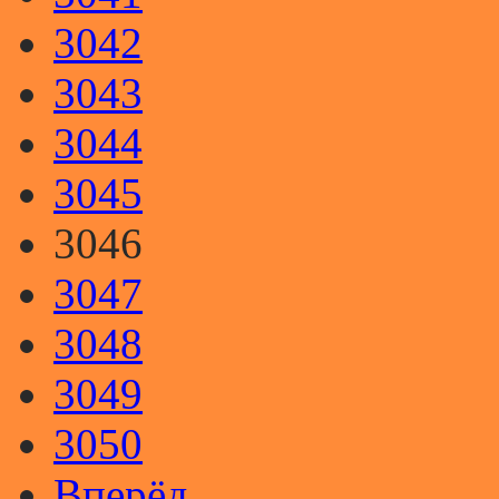
3042
3043
3044
3045
3046
3047
3048
3049
3050
Вперёд