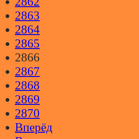
2862
2863
2864
2865
2866
2867
2868
2869
2870
Вперёд