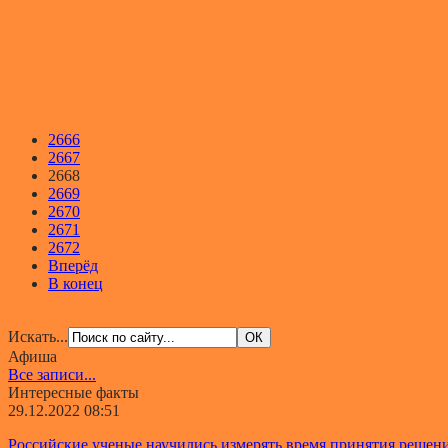
2666
2667
2668
2669
2670
2671
2672
Вперёд
В конец
Искать...
Афиша
Все записи...
Интересные факты
29.12.2022 08:51
Российские ученые научились измерять время принятия решен