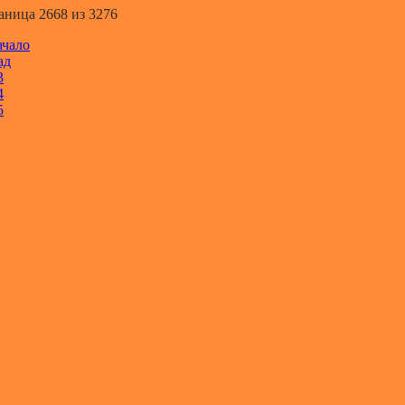
аница 2668 из 3276
ачало
ад
3
4
5