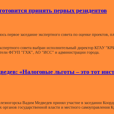
отовится принять первых резидентов
лось первое заседание экспертного совета по оценке проектов,
кспертного совета выбран исполнительный директор КГАУ "КРИ
ители ФГУП "ГХК", АО "ИСС" и администрации города.
едев: «Налоговые льготы – это тот инс
елезногорска Вадим Медведев принял участие в заседании Коор
 органов государственной власти и местного самоуправления Кр