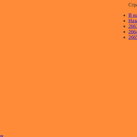
Стр
В н
Наз
266
266
266
ия