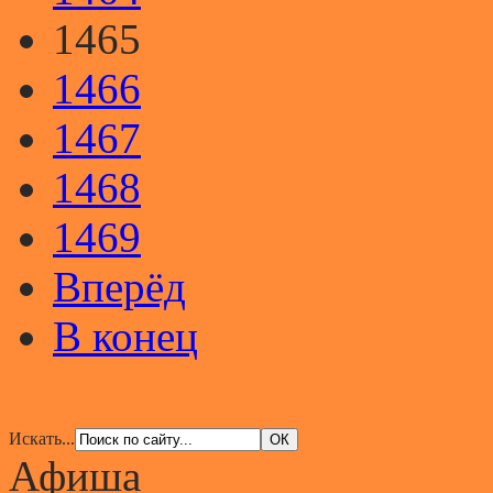
1465
1466
1467
1468
1469
Вперёд
В конец
Искать...
Афиша