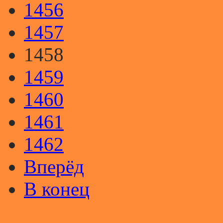
1456
1457
1458
1459
1460
1461
1462
Вперёд
В конец