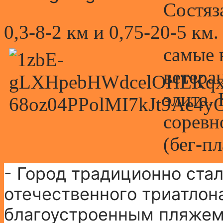
Состяз
0,3-8-2 км и 0,75-20-5 к
самые
ветера
элита.
соревн
(бег-пл
- Город традиционно ста
отечественного триатлона
благоустроенным пляжем