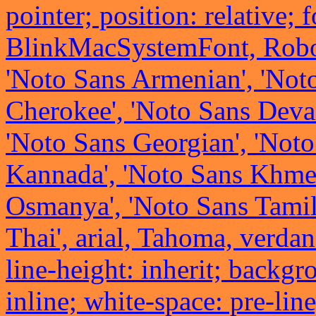
pointer; position: relative; 
BlinkMacSystemFont, Robot
'Noto Sans Armenian', 'Noto
Cherokee', 'Noto Sans Devan
'Noto Sans Georgian', 'Not
Kannada', 'Noto Sans Khmer
Osmanya', 'Noto Sans Tamil'
Thai', arial, Tahoma, verdana
line-height: inherit; backgr
inline; white-space: pre-lin