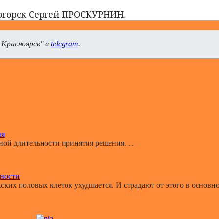
ногорск Сергей ПРОСКУРНИН.
 Красноярск" в
telegram
.
ия
й длительности принятия решения. ...
ьности
ких половых клеток ухудшается. И страдают от этого в основном