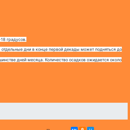
18 градусов.
 отдельные дни в конце первой декады может подняться до
шинстве дней месяца. Количество осадков ожидается около