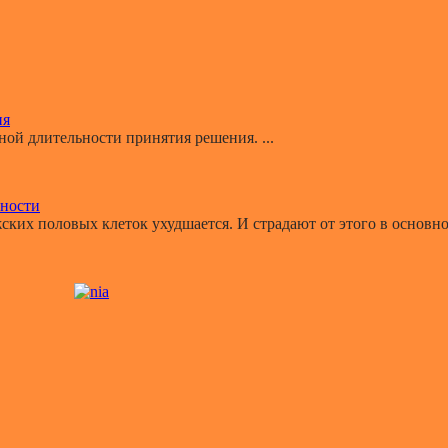
ия
й длительности принятия решения. ...
ьности
ких половых клеток ухудшается. И страдают от этого в основном