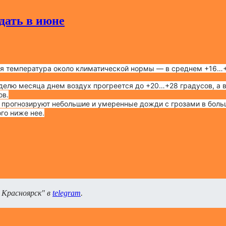
дать в июне
я температура около климатической нормы — в среднем +16…+
делю месяца днем воздух прогреется до +20…+28 градусов, а в
ов.
 прогнозируют небольшие и умеренные дожди с грозами в боль
го ниже нее.
 Красноярск" в
telegram
.