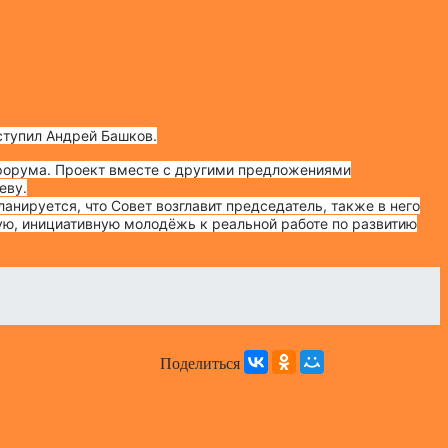
ступил Андрей Башков.
форума. Проект вместе с другими предложениями
еву.
ланируется, что Совет возглавит председатель, также в него
ую, инициативную молодёжь к реальной работе по развитию
Поделиться