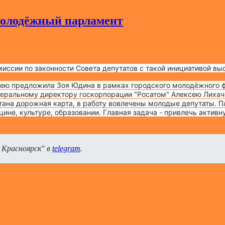
Молодёжный парламент
миссии по законности Совета депутатов с такой инициативой вы
дею предложила Зоя Юдина в рамках городского молодёжного 
неральному директору госкорпорации "Росатом" Алексею Лихач
тана дорожная карта, в работу вовлечены молодые депутаты.
П
цине, культуре,
образовании.
Главная задача - привлечь активн
 Красноярск" в
telegram
.